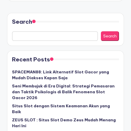
Search
Search
Recent Posts
SPACEMAN88: Link Alternatif Slot Gacor yang
Mudah Diakses Kapan Saja
Seni Membujuk di Era Digital: Strategi Pemasaran
dan Taktik Psikologis di Balik Fenomena Slot
Gacor 2026
Situs Slot dengan Sistem Keamanan Akun yang
Baik
ZEUS SLOT : Situs Slot Demo Zeus Mudah Menang
Hari Ini