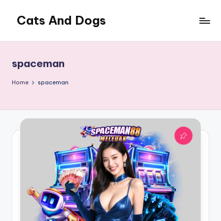
Cats And Dogs
Skip
to
content
spaceman
Home
spaceman