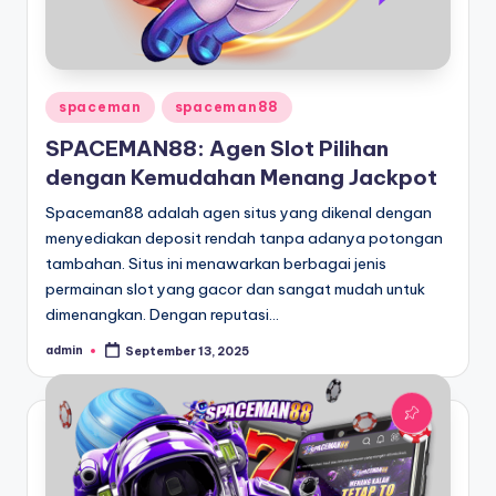
Posted
spaceman
spaceman88
in
SPACEMAN88: Agen Slot Pilihan
dengan Kemudahan Menang Jackpot
Spaceman88 adalah agen situs yang dikenal dengan
menyediakan deposit rendah tanpa adanya potongan
tambahan. Situs ini menawarkan berbagai jenis
permainan slot yang gacor dan sangat mudah untuk
dimenangkan. Dengan reputasi…
admin
September 13, 2025
Posted
by