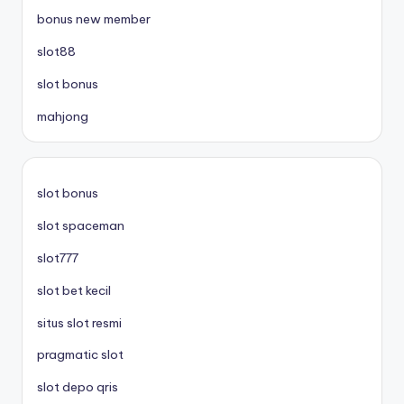
bonus new member
slot88
slot bonus
mahjong
slot bonus
slot spaceman
slot777
slot bet kecil
situs slot resmi
pragmatic slot
slot depo qris