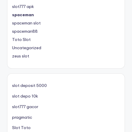
slot777 apk
spaceman
spaceman slot
spaceman88
Toto Slot
Uncategorized
zeus slot
slot deposit 5000
slot depo 10k
slot777 gacor
pragmatic
Slot Toto