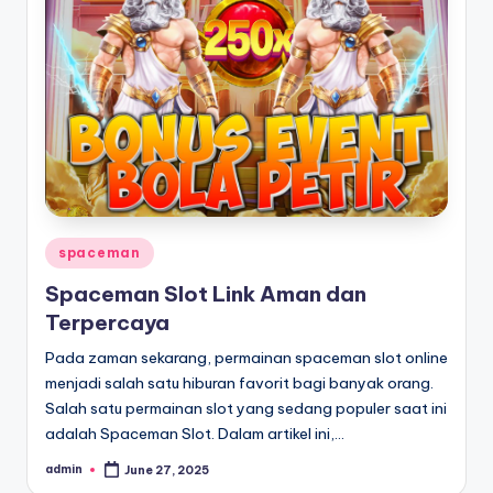
Posted
spaceman
in
Spaceman Slot Link Aman dan
Terpercaya
Pada zaman sekarang, permainan spaceman slot online
menjadi salah satu hiburan favorit bagi banyak orang.
Salah satu permainan slot yang sedang populer saat ini
adalah Spaceman Slot. Dalam artikel ini,…
admin
June 27, 2025
Posted
by