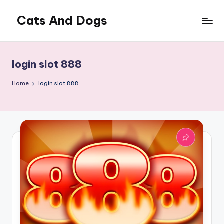
Cats And Dogs
Skip
to
content
login slot 888
Home
login slot 888