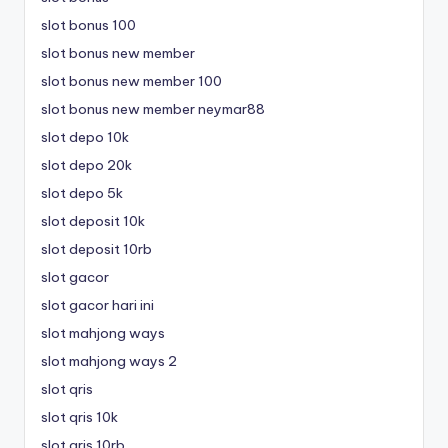
slot bonus 100
slot bonus new member
slot bonus new member 100
slot bonus new member neymar88
slot depo 10k
slot depo 20k
slot depo 5k
slot deposit 10k
slot deposit 10rb
slot gacor
slot gacor hari ini
slot mahjong ways
slot mahjong ways 2
slot qris
slot qris 10k
slot qris 10rb