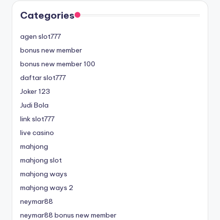
Categories
agen slot777
bonus new member
bonus new member 100
daftar slot777
Joker 123
Judi Bola
link slot777
live casino
mahjong
mahjong slot
mahjong ways
mahjong ways 2
neymar88
neymar88 bonus new member