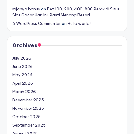
rajanya bonus
on
Bet 100, 200, 400, 800 Perak di Situs
Slot Gacor Hari Ini, Pasti Menang Besar!
A WordPress Commenter
on
Hello world!
Archives
July 2026
June 2026
May 2026
April 2026
March 2026
December 2025
November 2025
October 2025
September 2025
August 2025