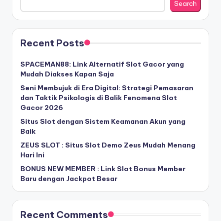
Search
Recent Posts
SPACEMAN88: Link Alternatif Slot Gacor yang
Mudah Diakses Kapan Saja
Seni Membujuk di Era Digital: Strategi Pemasaran
dan Taktik Psikologis di Balik Fenomena Slot
Gacor 2026
Situs Slot dengan Sistem Keamanan Akun yang
Baik
ZEUS SLOT : Situs Slot Demo Zeus Mudah Menang
Hari Ini
BONUS NEW MEMBER : Link Slot Bonus Member
Baru dengan Jackpot Besar
Recent Comments