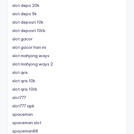
slot depo 20k
slot depo 5k
slot deposit 10k
slot deposit 10rb
slot gacor
slot gacor hari ini
slot mahjong ways
slot mahjong ways 2
slot qris
slot qris 10k
slot qris 10rb
slot777
slot777 apk
spaceman
spaceman slot
spaceman88