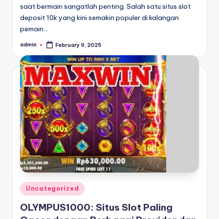
saat bermain sangatlah penting. Salah satu situs slot
deposit 10k yang kini semakin populer di kalangan
pemain…
admin
February 9, 2025
Posted
by
Posted
Uncategorized
in
OLYMPUS1000: Situs Slot Paling