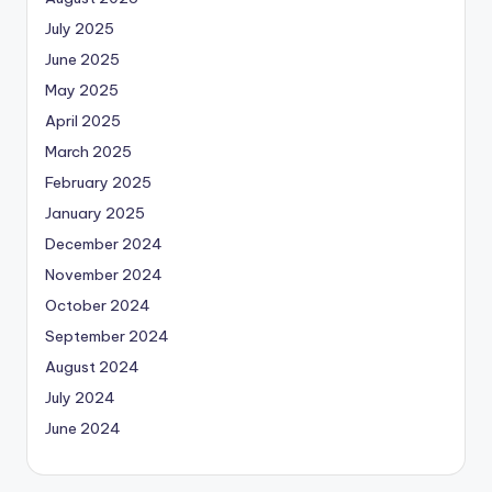
July 2025
June 2025
May 2025
April 2025
March 2025
February 2025
January 2025
December 2024
November 2024
October 2024
September 2024
August 2024
July 2024
June 2024