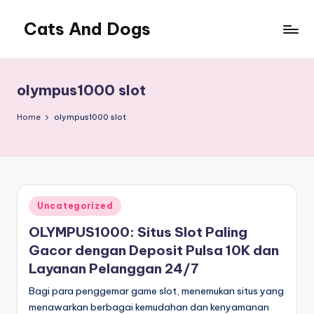
Cats And Dogs
Skip
to
content
olympus1000 slot
Home
olympus1000 slot
Posted
Uncategorized
in
OLYMPUS1000: Situs Slot Paling
Gacor dengan Deposit Pulsa 10K dan
Layanan Pelanggan 24/7
Bagi para penggemar game slot, menemukan situs yang
menawarkan berbagai kemudahan dan kenyamanan