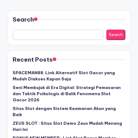
PAGE
pagination
Search
Search
Recent Posts
SPACEMAN88: Link Alternatif Slot Gacor yang
Mudah Diakses Kapan Saja
Seni Membujuk di Era Digital: Strategi Pemasaran
dan Taktik Psikologis di Balik Fenomena Slot
Gacor 2026
Situs Slot dengan Sistem Keamanan Akun yang
Baik
ZEUS SLOT : Situs Slot Demo Zeus Mudah Menang
Hari Ini
BONUS NEW MEMBER : Link Slot Bonus Member