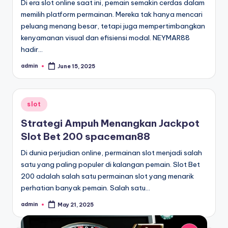
Di era slot online saat ini, pemain semakin cerdas dalam
memilih platform permainan. Mereka tak hanya mencari
peluang menang besar, tetapi juga mempertimbangkan
kenyamanan visual dan efisiensi modal. NEYMAR88
hadir…
admin
June 15, 2025
Posted
by
Posted
slot
in
Strategi Ampuh Menangkan Jackpot
Slot Bet 200 spaceman88
Di dunia perjudian online, permainan slot menjadi salah
satu yang paling populer di kalangan pemain. Slot Bet
200 adalah salah satu permainan slot yang menarik
perhatian banyak pemain. Salah satu…
admin
May 21, 2025
Posted
by