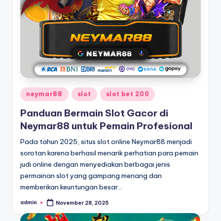
Posted
neymar88
slot
slot bet 200
in
Panduan Bermain Slot Gacor di
Neymar88 untuk Pemain Profesional
Pada tahun 2025, situs slot online Neymar88 menjadi
sorotan karena berhasil menarik perhatian para pemain
judi online dengan menyediakan berbagai jenis
permainan slot yang gampang menang dan
memberikan keuntungan besar…
admin
November 28, 2025
Posted
by