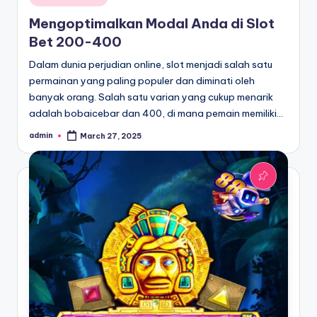
in
Mengoptimalkan Modal Anda di Slot
Bet 200-400
Dalam dunia perjudian online, slot menjadi salah satu
permainan yang paling populer dan diminati oleh
banyak orang. Salah satu varian yang cukup menarik
adalah bobaicebar dan 400, di mana pemain memiliki…
admin
March 27, 2025
Posted
by