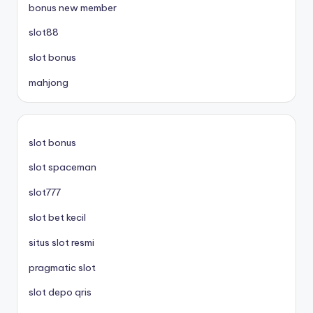
bonus new member
slot88
slot bonus
mahjong
slot bonus
slot spaceman
slot777
slot bet kecil
situs slot resmi
pragmatic slot
slot depo qris