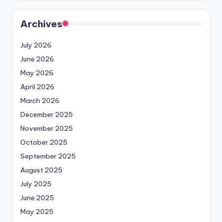
Archives
July 2026
June 2026
May 2026
April 2026
March 2026
December 2025
November 2025
October 2025
September 2025
August 2025
July 2025
June 2025
May 2025