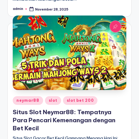
admin
November 28, 2025
Posted
by
Posted
neymar88
slot
slot bet 200
in
Situs Slot Neymar88: Tempatnya
Para Pencari Kemenangan dengan
Bet Kecil
Situs Slot Gacor Bet Kecil Gampang Menang Hari Ini: