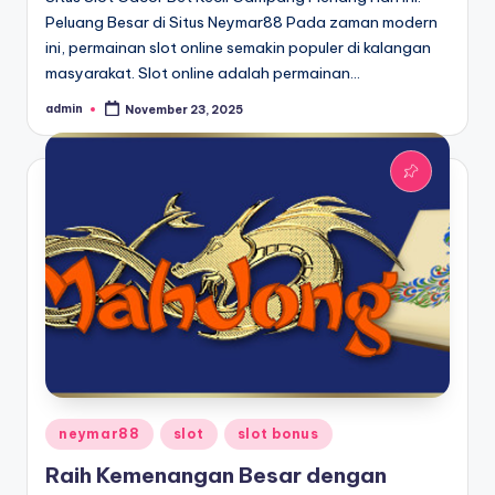
Peluang Besar di Situs Neymar88 Pada zaman modern
ini, permainan slot online semakin populer di kalangan
masyarakat. Slot online adalah permainan…
admin
November 23, 2025
Posted
by
Posted
neymar88
slot
slot bonus
in
Raih Kemenangan Besar dengan