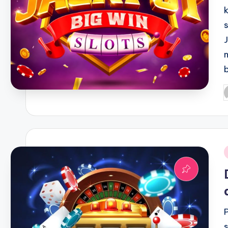
P
b
i