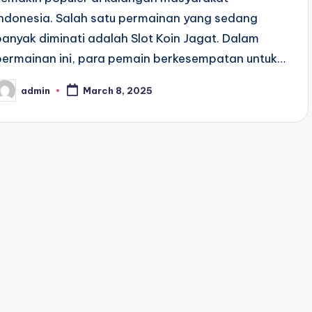
Indonesia. Salah satu permainan yang sedang
banyak diminati adalah Slot Koin Jagat. Dalam
permainan ini, para pemain berkesempatan untuk…
admin
March 8, 2025
osted
y