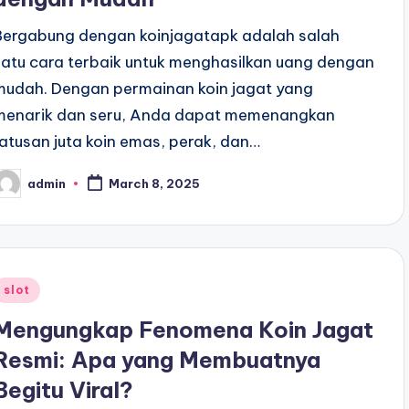
Bergabung dengan koinjagatapk adalah salah
satu cara terbaik untuk menghasilkan uang dengan
mudah. Dengan permainan koin jagat yang
menarik dan seru, Anda dapat memenangkan
ratusan juta koin emas, perak, dan…
admin
March 8, 2025
osted
y
Posted
slot
n
Mengungkap Fenomena Koin Jagat
Resmi: Apa yang Membuatnya
Begitu Viral?