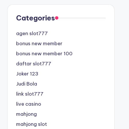
Categories
agen slot777
bonus new member
bonus new member 100
daftar slot777
Joker 123
Judi Bola
link slot777
live casino
mahjong
mahjong slot