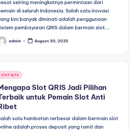
pesat seiring meningkatnya permintaan dari
pemain di seluruh Indonesia. Salah satu inovasi
yang kini banyak diminati adalah penggunaan
sistem pembayaran QRIS dalam bermain slot.…
admin
August 30, 2025
osted
y
Posted
slot qris
n
Mengapa Slot QRIS Jadi Pilihan
Terbaik untuk Pemain Slot Anti
Ribet
Salah satu hambatan terbesar dalam bermain slot
online adalah proses deposit yang rumit dan