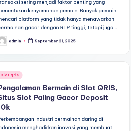
transaksi sering menjadi faktor penting yang
menentukan kenyamanan pemain. Banyak pemain
mencari platform yang tidak hanya menawarkan
permainan gacor dengan RTP tinggi, tetapi juga…
admin
September 21, 2025
osted
y
Posted
slot qris
n
Pengalaman Bermain di Slot QRIS,
Situs Slot Paling Gacor Deposit
10k
Perkembangan industri permainan daring di
Indonesia menghadirkan inovasi yang membuat