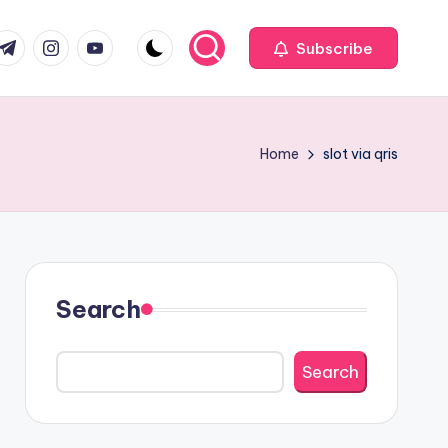
com
r.com
.me
instagram.com
youtube.com
Subscribe
Home
slot via qris
Search
Search