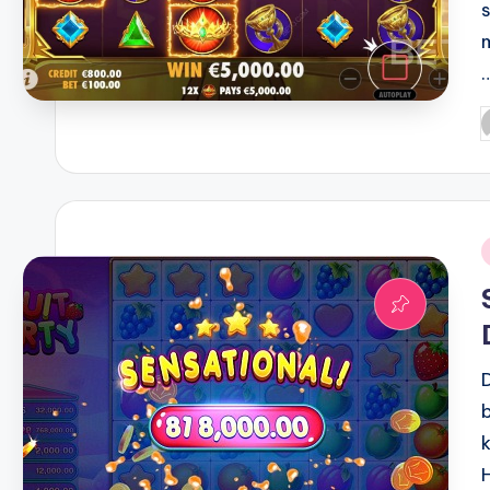
P
b
i