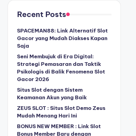
Recent Posts
SPACEMAN88: Link Alternatif Slot
Gacor yang Mudah Diakses Kapan
Saja
Seni Membujuk di Era Digital:
Strategi Pemasaran dan Taktik
Psikologis di Balik Fenomena Slot
Gacor 2026
Situs Slot dengan Sistem
Keamanan Akun yang Baik
ZEUS SLOT : Situs Slot Demo Zeus
Mudah Menang Hari Ini
BONUS NEW MEMBER : Link Slot
Bonus Member Baru dengan