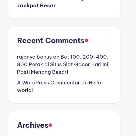
Jackpot Besar
Recent Comments
rajanya bonus
on
Bet 100, 200, 400,
800 Perak di Situs Slot Gacor Hari Ini,
Pasti Menang Besar!
A WordPress Commenter
on
Hello
world!
Archives