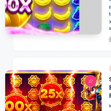
P
b
i