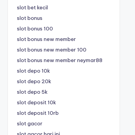
slot bet kecil
slot bonus
slot bonus 100
slot bonus new member
slot bonus new member 100
slot bonus new member neymar88
slot depo 10k
slot depo 20k
slot depo 5k
slot deposit 10k
slot deposit 10rb
slot gacor
slot gacor hari ini