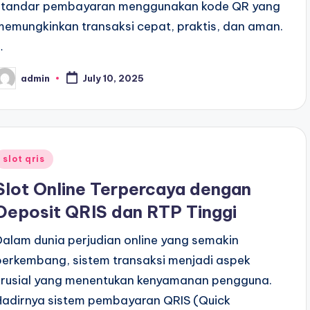
standar pembayaran menggunakan kode QR yang
memungkinkan transaksi cepat, praktis, dan aman.
…
admin
July 10, 2025
osted
y
Posted
slot qris
n
Slot Online Terpercaya dengan
Deposit QRIS dan RTP Tinggi
Dalam dunia perjudian online yang semakin
berkembang, sistem transaksi menjadi aspek
krusial yang menentukan kenyamanan pengguna.
Hadirnya sistem pembayaran QRIS (Quick