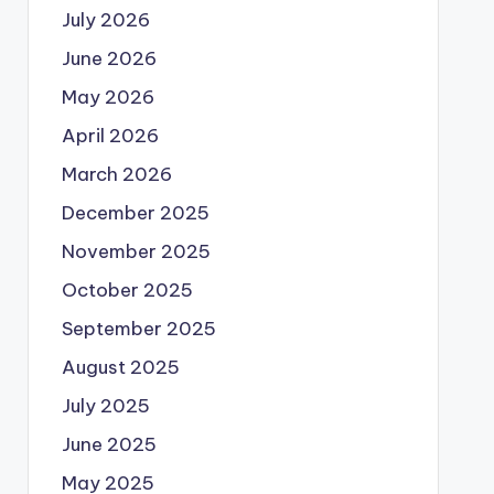
July 2026
June 2026
May 2026
April 2026
March 2026
December 2025
November 2025
October 2025
September 2025
August 2025
July 2025
June 2025
May 2025