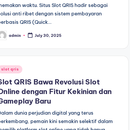
memakan waktu. Situs Slot QRIS hadir sebagai
solusi anti ribet dengan sistem pembayaran
berbasis QRIS (Quick…
admin
July 30, 2025
osted
y
Posted
slot qris
n
Slot QRIS Bawa Revolusi Slot
Online dengan Fitur Kekinian dan
Gameplay Baru
Dalam dunia perjudian digital yang terus
berkembang, pemain kini semakin selektif dalam
memilih platform slot online yang tidak hanya