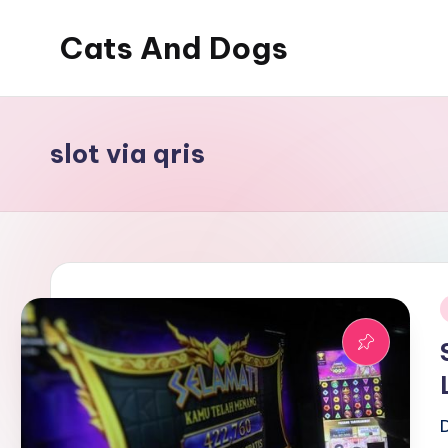
Cats And Dogs
Skip
to
content
slot via qris
i