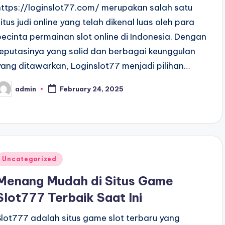
https://loginslot77.com/ merupakan salah satu
situs judi online yang telah dikenal luas oleh para
pecinta permainan slot online di Indonesia. Dengan
reputasinya yang solid dan berbagai keunggulan
yang ditawarkan, Loginslot77 menjadi pilihan…
admin
February 24, 2025
osted
y
Posted
Uncategorized
n
Menang Mudah di Situs Game
Slot777 Terbaik Saat Ini
Slot777 adalah situs game slot terbaru yang