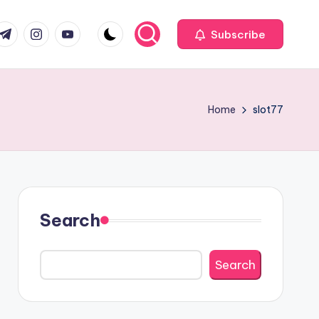
com
r.com
.me
instagram.com
youtube.com
Subscribe
Home
slot77
Search
Search