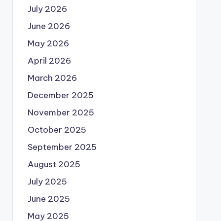
July 2026
June 2026
May 2026
April 2026
March 2026
December 2025
November 2025
October 2025
September 2025
August 2025
July 2025
June 2025
May 2025