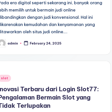
Pada era digital seperti sekarang ini, banyak orang
lebih memilih untuk bermain judi online
dibandingkan dengan judi konvensional. Hal ini
dikarenakan kemudahan dan kenyamanan yang
ditawarkan oleh situs judi online.…
admin
February 24, 2025
osted
y
Posted
slot
n
Inovasi Terbaru dari Login Slot77:
Pengalaman Bermain Slot yang
Tidak Terlupakan