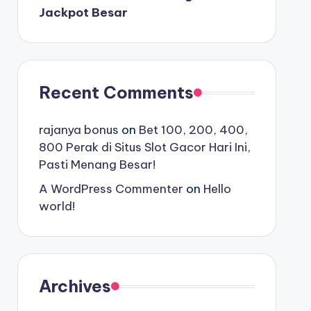
Jackpot Besar
Recent Comments
rajanya bonus
on
Bet 100, 200, 400,
800 Perak di Situs Slot Gacor Hari Ini,
Pasti Menang Besar!
A WordPress Commenter
on
Hello
world!
Archives