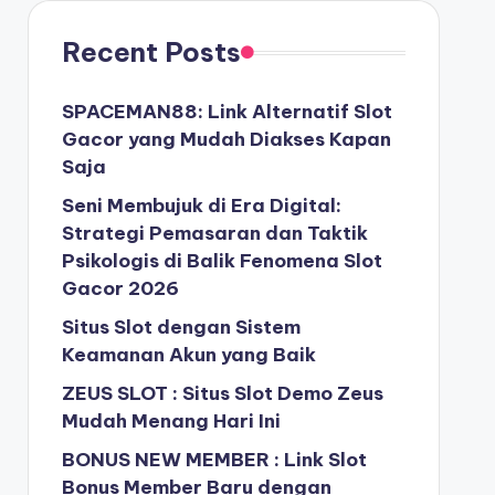
Recent Posts
SPACEMAN88: Link Alternatif Slot
Gacor yang Mudah Diakses Kapan
Saja
Seni Membujuk di Era Digital:
Strategi Pemasaran dan Taktik
Psikologis di Balik Fenomena Slot
Gacor 2026
Situs Slot dengan Sistem
Keamanan Akun yang Baik
ZEUS SLOT : Situs Slot Demo Zeus
Mudah Menang Hari Ini
BONUS NEW MEMBER : Link Slot
Bonus Member Baru dengan