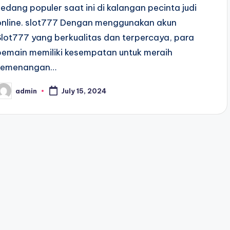
sedang populer saat ini di kalangan pecinta judi
online. slot777 Dengan menggunakan akun
Slot777 yang berkualitas dan terpercaya, para
pemain memiliki kesempatan untuk meraih
kemenangan…
admin
July 15, 2024
osted
y