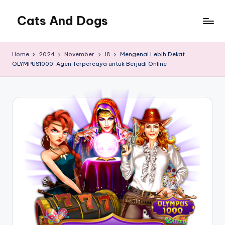
Cats And Dogs
Skip
to
content
Home
2024
November
18
Mengenal Lebih Dekat
OLYMPUS1000: Agen Terpercaya untuk Berjudi Online