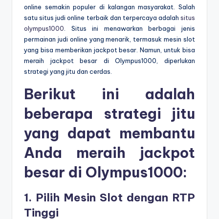
online semakin populer di kalangan masyarakat. Salah
satu situs judi online terbaik dan terpercaya adalah
situs
olympus1000
. Situs ini menawarkan berbagai jenis
permainan judi online yang menarik, termasuk mesin slot
yang bisa memberikan jackpot besar. Namun, untuk bisa
meraih jackpot besar di Olympus1000, diperlukan
strategi yang jitu dan cerdas.
Berikut ini adalah
beberapa strategi jitu
yang dapat membantu
Anda meraih jackpot
besar di Olympus1000:
1. Pilih Mesin Slot dengan RTP
Tinggi