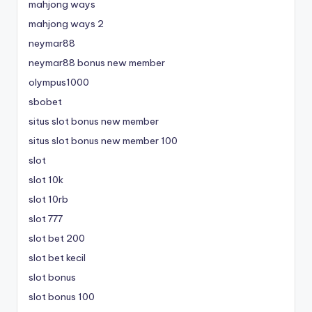
mahjong ways
mahjong ways 2
neymar88
neymar88 bonus new member
olympus1000
sbobet
situs slot bonus new member
situs slot bonus new member 100
slot
slot 10k
slot 10rb
slot 777
slot bet 200
slot bet kecil
slot bonus
slot bonus 100