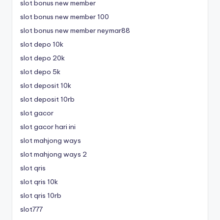
slot bonus new member
slot bonus new member 100
slot bonus new member neymar88
slot depo 10k
slot depo 20k
slot depo 5k
slot deposit 10k
slot deposit 10rb
slot gacor
slot gacor hari ini
slot mahjong ways
slot mahjong ways 2
slot qris
slot qris 10k
slot qris 10rb
slot777