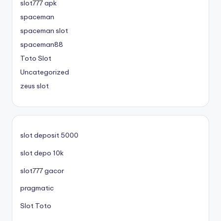
slot777 apk
spaceman
spaceman slot
spaceman88
Toto Slot
Uncategorized
zeus slot
slot deposit 5000
slot depo 10k
slot777 gacor
pragmatic
Slot Toto