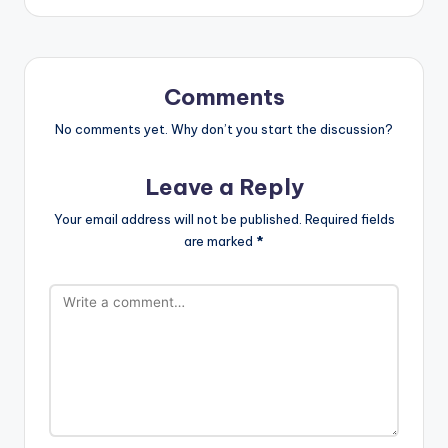
Comments
No comments yet. Why don’t you start the discussion?
Leave a Reply
Your email address will not be published.
Required fields
are marked
*