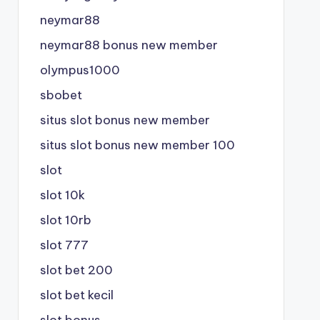
neymar88
neymar88 bonus new member
olympus1000
sbobet
situs slot bonus new member
situs slot bonus new member 100
slot
slot 10k
slot 10rb
slot 777
slot bet 200
slot bet kecil