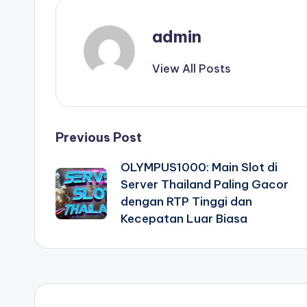
admin
View All Posts
Post
Previous Post
OLYMPUS1000: Main Slot di
navigation
Server Thailand Paling Gacor
dengan RTP Tinggi dan
Kecepatan Luar Biasa