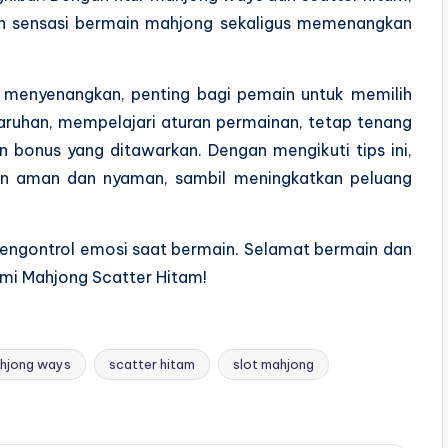
n sensasi bermain mahjong sekaligus memenangkan
menyenangkan, penting bagi pemain untuk memilih
taruhan, mempelajari aturan permainan, tetap tenang
bonus yang ditawarkan. Dengan mengikuti tips ini,
an aman dan nyaman, sambil meningkatkan peluang
mengontrol emosi saat bermain. Selamat bermain dan
mi Mahjong Scatter Hitam!
hjong ways
scatter hitam
slot mahjong