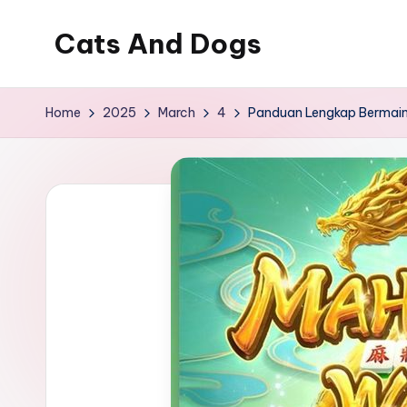
Cats And Dogs
Skip
to
content
Home
2025
March
4
Panduan Lengkap Bermain 