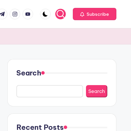
com
r.com
.me
instagram.com
youtube.com
Subscribe
Search
Search
Recent Posts