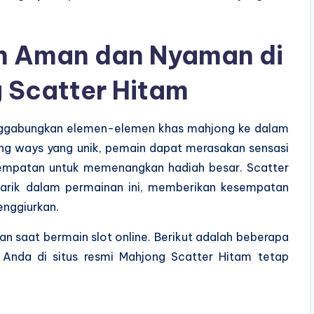
n Aman dan Nyaman di
 Scatter Hitam
enggabungkan elemen-elemen khas mahjong ke dalam
jong ways yang unik, pemain dapat merasakan sensasi
empatan untuk memenangkan hadiah besar. Scatter
enarik dalam permainan ini, memberikan kesempatan
nggiurkan.
 saat bermain slot online. Berikut adalah beberapa
Anda di situs resmi Mahjong Scatter Hitam tetap