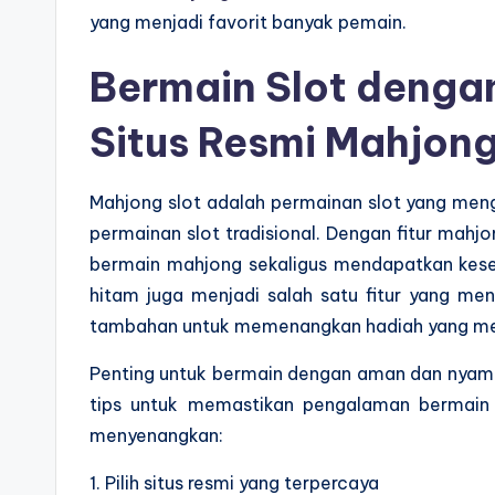
yang menjadi favorit banyak pemain.
Bermain Slot denga
Situs Resmi Mahjong
Mahjong slot adalah permainan slot yang m
permainan slot tradisional. Dengan fitur mah
bermain mahjong sekaligus mendapatkan kes
hitam juga menjadi salah satu fitur yang m
tambahan untuk memenangkan hadiah yang me
Penting untuk bermain dengan aman dan nyaman
tips untuk memastikan pengalaman bermain 
menyenangkan:
1. Pilih situs resmi yang terpercaya