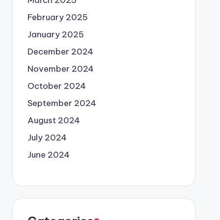
March 2025
February 2025
January 2025
December 2024
November 2024
October 2024
September 2024
August 2024
July 2024
June 2024