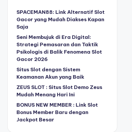
SPACEMAN88: Link Alternatif Slot
Gacor yang Mudah Diakses Kapan
Saja
Seni Membujuk di Era Digital:
Strategi Pemasaran dan Taktik
Psikologis di Balik Fenomena Slot
Gacor 2026
Situs Slot dengan Sistem
Keamanan Akun yang Baik
ZEUS SLOT : Situs Slot Demo Zeus
Mudah Menang Hari Ini
BONUS NEW MEMBER : Link Slot
Bonus Member Baru dengan
Jackpot Besar