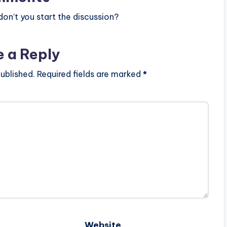
n’t you start the discussion?
e a Reply
ublished.
Required fields are marked
*
Website