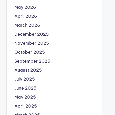
May 2026
April 2026
March 2026
December 2025
November 2025
October 2025
September 2025
August 2025
July 2025
June 2025
May 2025
April 2025