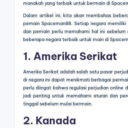
manakah yang terbaik untuk bermain di Space
Dalam artikel ini, kita akan membahas beber
pemain Spaceman88. Setiap negara memiliki p
dan pemain perlu memahami hal ini sebelum 
beberapa negara terbaik untuk main di Spacem
1. Amerika Serikat
Amerika Serikat adalah salah satu pasar perjud
di negara ini dapat menikmati berbagai perm
perlu diingat bahwa regulasi perjudian online d
jadi penting untuk memahami aturan dan per
tinggal sebelum mulai bermain.
2. Kanada