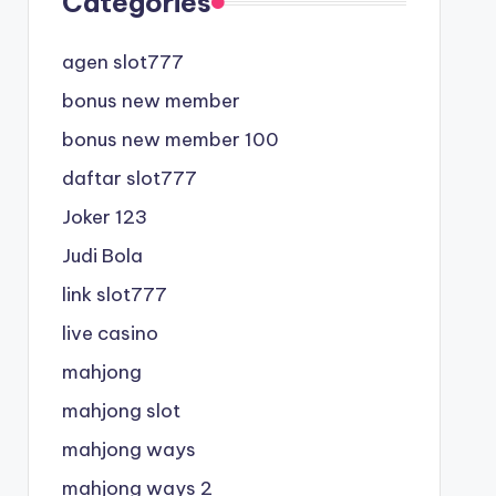
Categories
agen slot777
bonus new member
bonus new member 100
daftar slot777
Joker 123
Judi Bola
link slot777
live casino
mahjong
mahjong slot
mahjong ways
mahjong ways 2