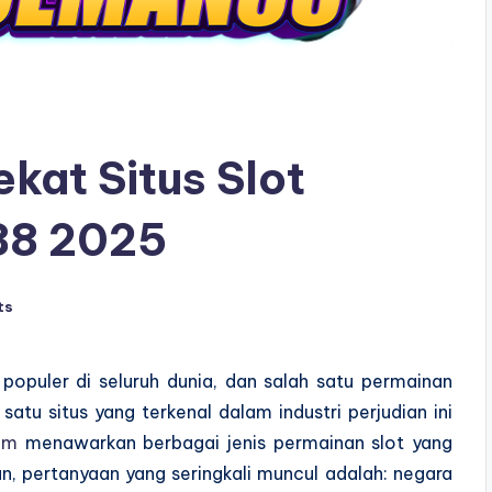
kat Situs Slot
88 2025
ts
 populer di seluruh dunia, dan salah satu permainan
satu situs yang terkenal dalam industri perjudian ini
om
menawarkan berbagai jenis permainan slot yang
, pertanyaan yang seringkali muncul adalah: negara