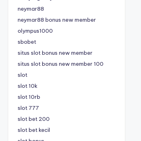
neymar88
neymar88 bonus new member
olympus1000
sbobet
situs slot bonus new member
situs slot bonus new member 100
slot
slot 10k
slot 10rb
slot 777
slot bet 200
slot bet kecil