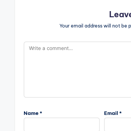
Leav
Your email address will not be p
Name
*
Email
*