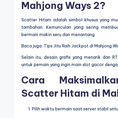
Mahjong Ways 2?
Scatter Hitam adalah simbol khusus yang mu
tambahan. Kemunculan yang sering membua
bermain makin seru dan menantang.
Baca juga: Tips Jitu Raih Jackpot di Mahjong W
Selain itu, desain grafis yang menarik dan 
untuk pemain yang ingin main slot gacor denga
Cara Maksimalk
Scatter Hitam di M
Pilih waktu bermain saat server stabil unt