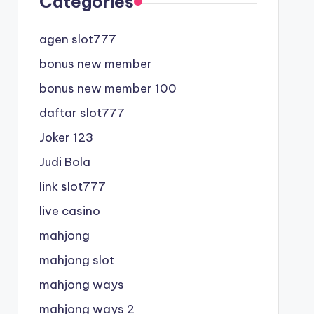
Categories
agen slot777
bonus new member
bonus new member 100
daftar slot777
Joker 123
Judi Bola
link slot777
live casino
mahjong
mahjong slot
mahjong ways
mahjong ways 2