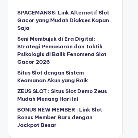
SPACEMAN88: Link Alternatif Slot
Gacor yang Mudah Diakses Kapan
Saja
Seni Membujuk di Era Digital:
Strategi Pemasaran dan Taktik
Psikologis di Balik Fenomena Slot
Gacor 2026
Situs Slot dengan Sistem
Keamanan Akun yang Baik
ZEUS SLOT : Situs Slot Demo Zeus
Mudah Menang Hari Ini
BONUS NEW MEMBER : Link Slot
Bonus Member Baru dengan
Jackpot Besar