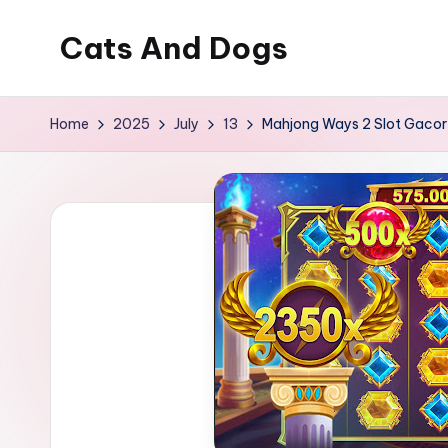
Cats And Dogs
Skip
to
content
Home
2025
July
13
Mahjong Ways 2 Slot Gacor 