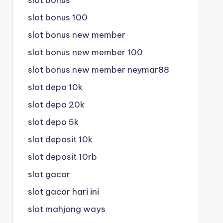
slot bonus
slot bonus 100
slot bonus new member
slot bonus new member 100
slot bonus new member neymar88
slot depo 10k
slot depo 20k
slot depo 5k
slot deposit 10k
slot deposit 10rb
slot gacor
slot gacor hari ini
slot mahjong ways