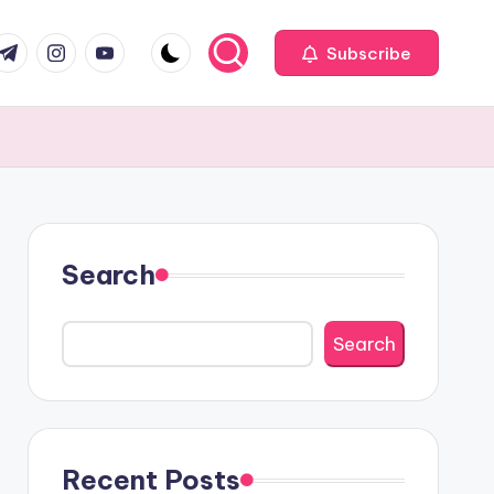
com
r.com
.me
instagram.com
youtube.com
Subscribe
Search
Search
Recent Posts