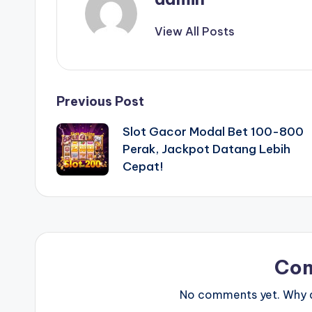
View All Posts
Post
Previous Post
Slot Gacor Modal Bet 100-800
navigation
Perak, Jackpot Datang Lebih
Cepat!
Co
No comments yet. Why do