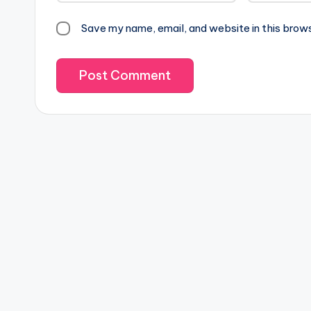
Save my name, email, and website in this brow