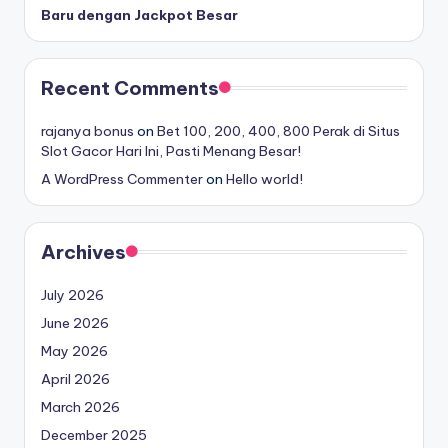
Baru dengan Jackpot Besar
Recent Comments
rajanya bonus
on
Bet 100, 200, 400, 800 Perak di Situs
Slot Gacor Hari Ini, Pasti Menang Besar!
A WordPress Commenter
on
Hello world!
Archives
July 2026
June 2026
May 2026
April 2026
March 2026
December 2025