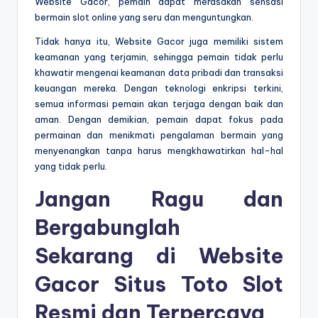
Website Gacor, pemain dapat merasakan sensasi
bermain slot online yang seru dan menguntungkan.
Tidak hanya itu, Website Gacor juga memiliki sistem
keamanan yang terjamin, sehingga pemain tidak perlu
khawatir mengenai keamanan data pribadi dan transaksi
keuangan mereka. Dengan teknologi enkripsi terkini,
semua informasi pemain akan terjaga dengan baik dan
aman. Dengan demikian, pemain dapat fokus pada
permainan dan menikmati pengalaman bermain yang
menyenangkan tanpa harus mengkhawatirkan hal-hal
yang tidak perlu.
Jangan Ragu dan
Bergabunglah
Sekarang di Website
Gacor Situs Toto Slot
Resmi dan Terpercaya