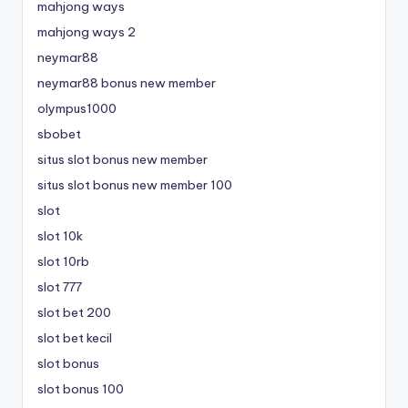
mahjong ways
mahjong ways 2
neymar88
neymar88 bonus new member
olympus1000
sbobet
situs slot bonus new member
situs slot bonus new member 100
slot
slot 10k
slot 10rb
slot 777
slot bet 200
slot bet kecil
slot bonus
slot bonus 100