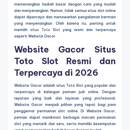
memenangkan hadiah besar dengan cara yang mudah
dan menyenangkan. Namun, tidak semua situs slot online
dapat dipercaya dan menawarkan pengalaman bermain
yang menyenangkan. Oleh karena itu, penting untuk
memilih
situs Toto Slot
yang resmi dan terpercaya
seperti Website Gacor.
Website Gacor Situs
Toto Slot Resmi dan
Terpercaya di 2026
Website Gacor adalah situs Toto Slot yang populer dan
terpercaya di kalangan pemain judi online. Dengan
reputasi yang baik dan layanan yang profesional,
Website Gacor menjadi pilihan yang tepat bagi para
penggemar permainan slot online. Di Website Gacor,
pemain dapat menikmati berbagai macam permainan
slot yang menarik dan seru, serta memiliki kesempatan