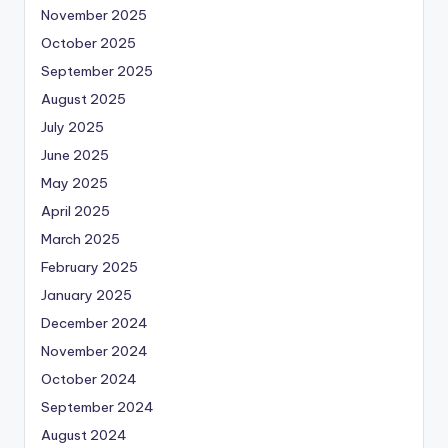
November 2025
October 2025
September 2025
August 2025
July 2025
June 2025
May 2025
April 2025
March 2025
February 2025
January 2025
December 2024
November 2024
October 2024
September 2024
August 2024