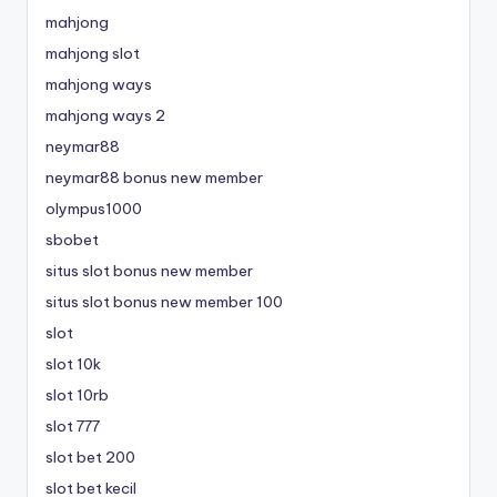
mahjong
mahjong slot
mahjong ways
mahjong ways 2
neymar88
neymar88 bonus new member
olympus1000
sbobet
situs slot bonus new member
situs slot bonus new member 100
slot
slot 10k
slot 10rb
slot 777
slot bet 200
slot bet kecil