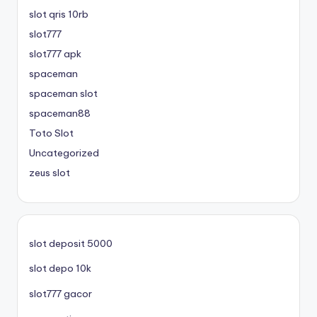
slot qris 10rb
slot777
slot777 apk
spaceman
spaceman slot
spaceman88
Toto Slot
Uncategorized
zeus slot
slot deposit 5000
slot depo 10k
slot777 gacor