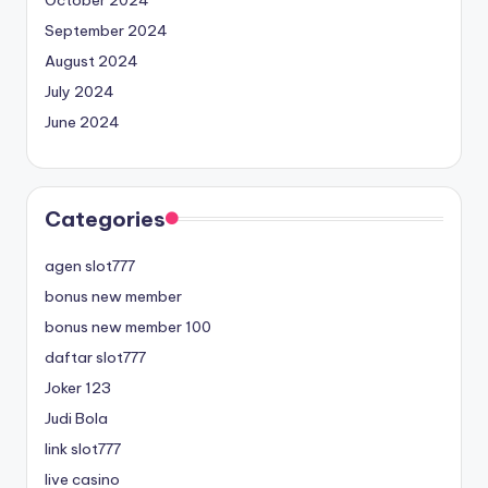
September 2024
August 2024
July 2024
June 2024
Categories
agen slot777
bonus new member
bonus new member 100
daftar slot777
Joker 123
Judi Bola
link slot777
live casino