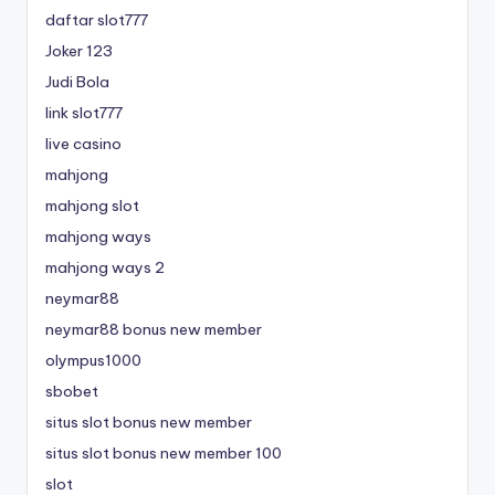
daftar slot777
Joker 123
Judi Bola
link slot777
live casino
mahjong
mahjong slot
mahjong ways
mahjong ways 2
neymar88
neymar88 bonus new member
olympus1000
sbobet
situs slot bonus new member
situs slot bonus new member 100
slot