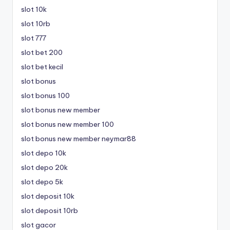
slot 10k
slot 10rb
slot 777
slot bet 200
slot bet kecil
slot bonus
slot bonus 100
slot bonus new member
slot bonus new member 100
slot bonus new member neymar88
slot depo 10k
slot depo 20k
slot depo 5k
slot deposit 10k
slot deposit 10rb
slot gacor