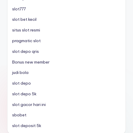
slot777
slot bet kecil
situs slot resmi
pragmatic slot
slot depo qris
Bonus new member
judi bola
slot depo
slot depo 5k
slot gacor hari ini
sbobet
slot deposit 5k