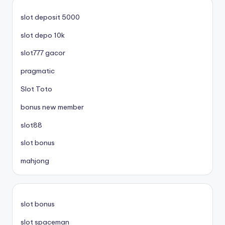
slot deposit 5000
slot depo 10k
slot777 gacor
pragmatic
Slot Toto
bonus new member
slot88
slot bonus
mahjong
slot bonus
slot spaceman