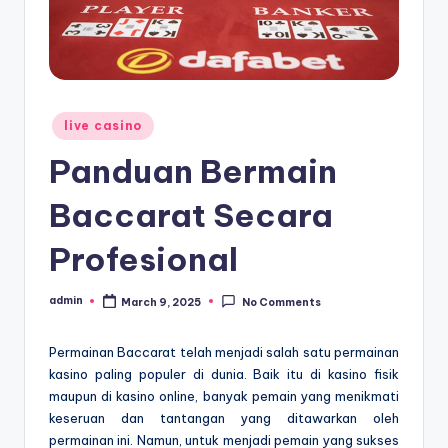
Posted
live casino
in
Panduan Bermain
Baccarat Secara
Profesional
admin
March 9, 2025
No Comments
Posted
by
Permainan Baccarat telah menjadi salah satu permainan
kasino paling populer di dunia. Baik itu di kasino fisik
maupun di kasino online, banyak pemain yang menikmati
keseruan dan tantangan yang ditawarkan oleh
permainan ini. Namun, untuk menjadi pemain yang sukses