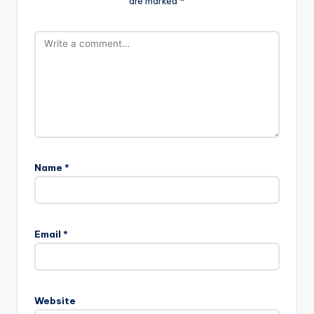
are marked
*
Name
*
Email
*
Website