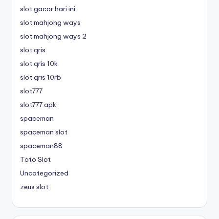
slot gacor hari ini
slot mahjong ways
slot mahjong ways 2
slot qris
slot qris 10k
slot qris 10rb
slot777
slot777 apk
spaceman
spaceman slot
spaceman88
Toto Slot
Uncategorized
zeus slot