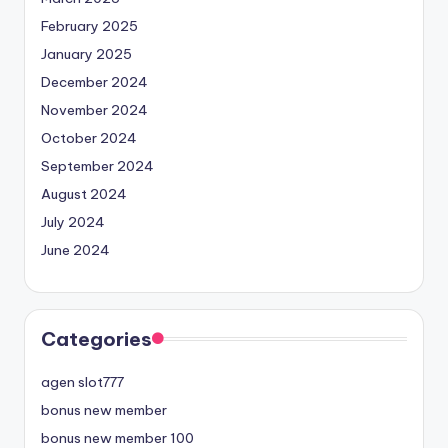
February 2025
January 2025
December 2024
November 2024
October 2024
September 2024
August 2024
July 2024
June 2024
Categories
agen slot777
bonus new member
bonus new member 100