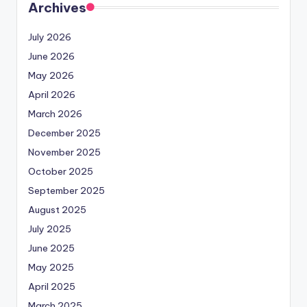
Archives
July 2026
June 2026
May 2026
April 2026
March 2026
December 2025
November 2025
October 2025
September 2025
August 2025
July 2025
June 2025
May 2025
April 2025
March 2025