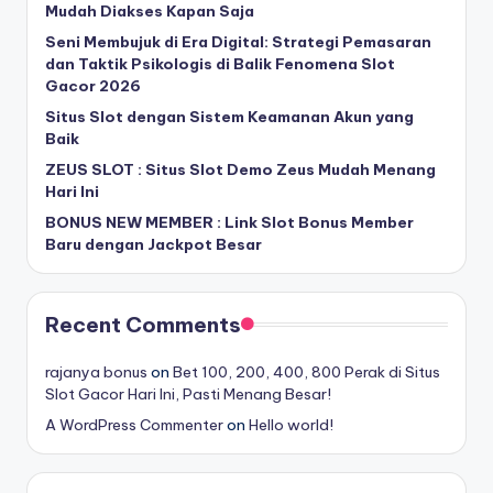
Mudah Diakses Kapan Saja
Seni Membujuk di Era Digital: Strategi Pemasaran
dan Taktik Psikologis di Balik Fenomena Slot
Gacor 2026
Situs Slot dengan Sistem Keamanan Akun yang
Baik
ZEUS SLOT : Situs Slot Demo Zeus Mudah Menang
Hari Ini
BONUS NEW MEMBER : Link Slot Bonus Member
Baru dengan Jackpot Besar
Recent Comments
rajanya bonus
on
Bet 100, 200, 400, 800 Perak di Situs
Slot Gacor Hari Ini, Pasti Menang Besar!
A WordPress Commenter
on
Hello world!