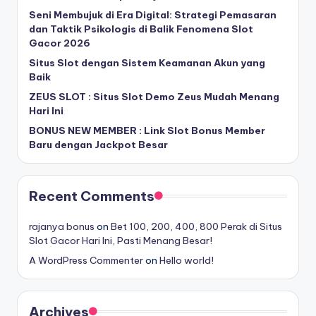
Seni Membujuk di Era Digital: Strategi Pemasaran
dan Taktik Psikologis di Balik Fenomena Slot
Gacor 2026
Situs Slot dengan Sistem Keamanan Akun yang
Baik
ZEUS SLOT : Situs Slot Demo Zeus Mudah Menang
Hari Ini
BONUS NEW MEMBER : Link Slot Bonus Member
Baru dengan Jackpot Besar
Recent Comments
rajanya bonus
on
Bet 100, 200, 400, 800 Perak di Situs
Slot Gacor Hari Ini, Pasti Menang Besar!
A WordPress Commenter
on
Hello world!
Archives