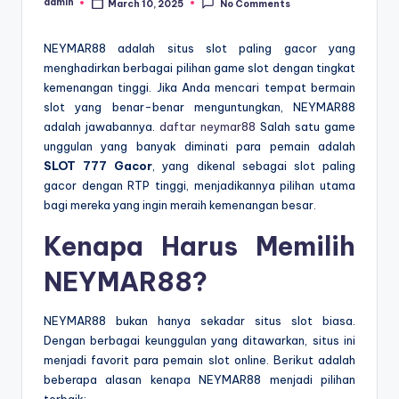
admin
March 10, 2025
No Comments
Posted
by
NEYMAR88 adalah situs slot paling gacor yang
menghadirkan berbagai pilihan game slot dengan tingkat
kemenangan tinggi. Jika Anda mencari tempat bermain
slot yang benar-benar menguntungkan, NEYMAR88
adalah jawabannya.
daftar neymar88
Salah satu game
unggulan yang banyak diminati para pemain adalah
SLOT 777 Gacor
, yang dikenal sebagai slot paling
gacor dengan RTP tinggi, menjadikannya pilihan utama
bagi mereka yang ingin meraih kemenangan besar.
Kenapa Harus Memilih
NEYMAR88?
NEYMAR88 bukan hanya sekadar situs slot biasa.
Dengan berbagai keunggulan yang ditawarkan, situs ini
menjadi favorit para pemain slot online. Berikut adalah
beberapa alasan kenapa NEYMAR88 menjadi pilihan