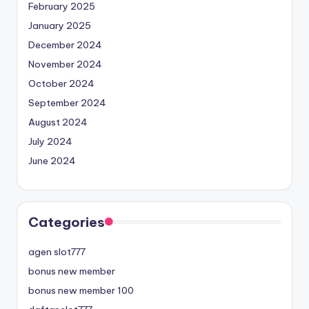
February 2025
January 2025
December 2024
November 2024
October 2024
September 2024
August 2024
July 2024
June 2024
Categories
agen slot777
bonus new member
bonus new member 100