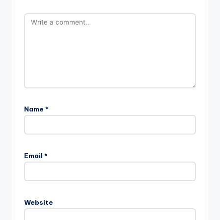
Name
*
Email
*
Website