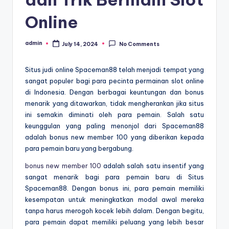
Online
admin
July 14, 2024
No Comments
Posted
by
Situs judi online Spaceman88 telah menjadi tempat yang
sangat populer bagi para pecinta permainan slot online
di Indonesia. Dengan berbagai keuntungan dan bonus
menarik yang ditawarkan, tidak mengherankan jika situs
ini semakin diminati oleh para pemain. Salah satu
keunggulan yang paling menonjol dari Spaceman88
adalah bonus new member 100 yang diberikan kepada
para pemain baru yang bergabung.
bonus new member 100
adalah salah satu insentif yang
sangat menarik bagi para pemain baru di Situs
Spaceman88. Dengan bonus ini, para pemain memiliki
kesempatan untuk meningkatkan modal awal mereka
tanpa harus merogoh kocek lebih dalam. Dengan begitu,
para pemain dapat memiliki peluang yang lebih besar