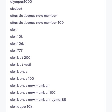
olympus1000
sbobet
situs slot bonus new member
situs slot bonus new member 100
slot
slot 10k
slot 10rb
slot 777
slot bet 200
slot bet kecil
slot bonus
slot bonus 100
slot bonus new member
slot bonus new member 100
slot bonus new member neymar88
slot depo 10k