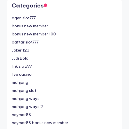
Categories
agen slot777
bonus new member
bonus new member 100
daftar slot777
Joker 123
Judi Bola
link slot777
live casino
mahjong
mahjong slot
mahjong ways
mahjong ways 2
neymar88
neymar88 bonus new member