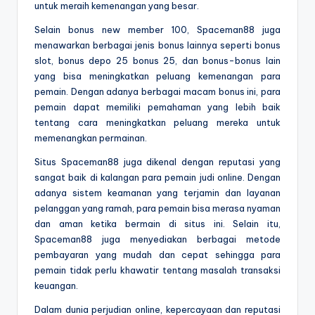
untuk meraih kemenangan yang besar.
Selain bonus new member 100, Spaceman88 juga
menawarkan berbagai jenis bonus lainnya seperti bonus
slot, bonus depo 25 bonus 25, dan bonus-bonus lain
yang bisa meningkatkan peluang kemenangan para
pemain. Dengan adanya berbagai macam bonus ini, para
pemain dapat memiliki pemahaman yang lebih baik
tentang cara meningkatkan peluang mereka untuk
memenangkan permainan.
Situs Spaceman88 juga dikenal dengan reputasi yang
sangat baik di kalangan para pemain judi online. Dengan
adanya sistem keamanan yang terjamin dan layanan
pelanggan yang ramah, para pemain bisa merasa nyaman
dan aman ketika bermain di situs ini. Selain itu,
Spaceman88 juga menyediakan berbagai metode
pembayaran yang mudah dan cepat sehingga para
pemain tidak perlu khawatir tentang masalah transaksi
keuangan.
Dalam dunia perjudian online, kepercayaan dan reputasi