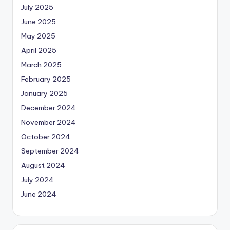
July 2025
June 2025
May 2025
April 2025
March 2025
February 2025
January 2025
December 2024
November 2024
October 2024
September 2024
August 2024
July 2024
June 2024