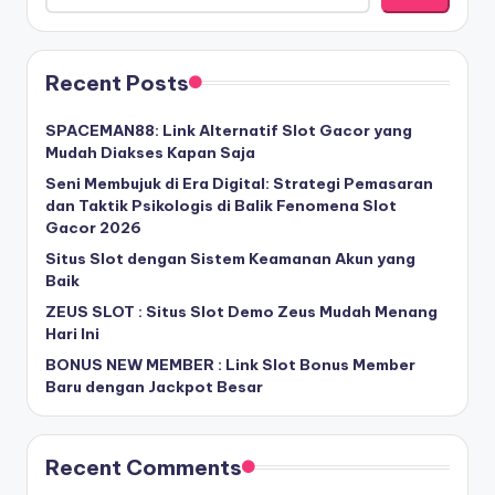
Recent Posts
SPACEMAN88: Link Alternatif Slot Gacor yang
Mudah Diakses Kapan Saja
Seni Membujuk di Era Digital: Strategi Pemasaran
dan Taktik Psikologis di Balik Fenomena Slot
Gacor 2026
Situs Slot dengan Sistem Keamanan Akun yang
Baik
ZEUS SLOT : Situs Slot Demo Zeus Mudah Menang
Hari Ini
BONUS NEW MEMBER : Link Slot Bonus Member
Baru dengan Jackpot Besar
Recent Comments