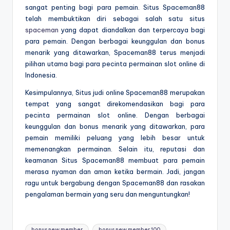
sangat penting bagi para pemain. Situs Spaceman88
telah membuktikan diri sebagai salah satu situs
spaceman
yang dapat diandalkan dan terpercaya bagi
para pemain. Dengan berbagai keunggulan dan bonus
menarik yang ditawarkan, Spaceman88 terus menjadi
pilihan utama bagi para pecinta permainan slot online di
Indonesia.
Kesimpulannya, Situs judi online Spaceman88 merupakan
tempat yang sangat direkomendasikan bagi para
pecinta permainan slot online. Dengan berbagai
keunggulan dan bonus menarik yang ditawarkan, para
pemain memiliki peluang yang lebih besar untuk
memenangkan permainan. Selain itu, reputasi dan
keamanan Situs Spaceman88 membuat para pemain
merasa nyaman dan aman ketika bermain. Jadi, jangan
ragu untuk bergabung dengan Spaceman88 dan rasakan
pengalaman bermain yang seru dan menguntungkan!
Tags:
bonus new member
bonus new member 100