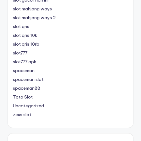
slot gacor hari ini
slot mahjong ways
slot mahjong ways 2
slot qris
slot qris 10k
slot qris 10rb
slot777
slot777 apk
spaceman
spaceman slot
spaceman88
Toto Slot
Uncategorized
zeus slot