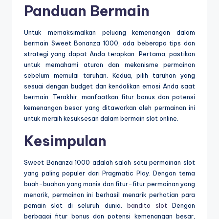
Panduan Bermain
Untuk memaksimalkan peluang kemenangan dalam
bermain Sweet Bonanza 1000, ada beberapa tips dan
strategi yang dapat Anda terapkan. Pertama, pastikan
untuk memahami aturan dan mekanisme permainan
sebelum memulai taruhan. Kedua, pilih taruhan yang
sesuai dengan budget dan kendalikan emosi Anda saat
bermain. Terakhir, manfaatkan fitur bonus dan potensi
kemenangan besar yang ditawarkan oleh permainan ini
untuk meraih kesuksesan dalam bermain slot online.
Kesimpulan
Sweet Bonanza 1000 adalah salah satu permainan slot
yang paling populer dari Pragmatic Play. Dengan tema
buah-buahan yang manis dan fitur-fitur permainan yang
menarik, permainan ini berhasil menarik perhatian para
pemain slot di seluruh dunia.
bandito slot
Dengan
berbagai fitur bonus dan potensi kemenangan besar,