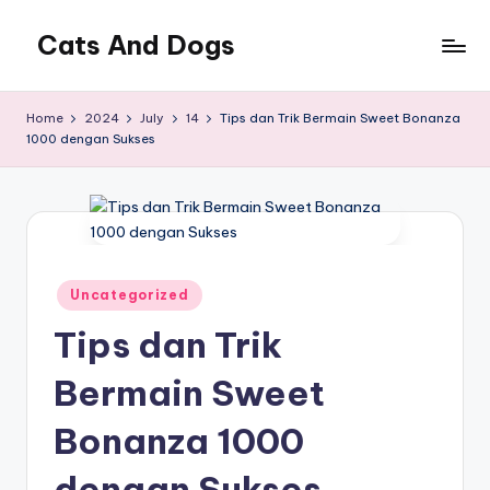
Cats And Dogs
Skip
to
content
Home
2024
July
14
Tips dan Trik Bermain Sweet Bonanza
1000 dengan Sukses
Posted
Uncategorized
in
Tips dan Trik
Bermain Sweet
Bonanza 1000
dengan Sukses