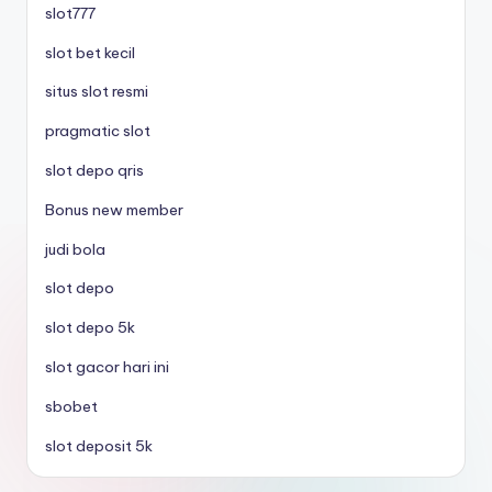
slot777
slot bet kecil
situs slot resmi
pragmatic slot
slot depo qris
Bonus new member
judi bola
slot depo
slot depo 5k
slot gacor hari ini
sbobet
slot deposit 5k