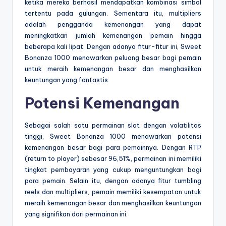
ketika mereka berhasil mendapatkan kombinasi simbol
tertentu pada gulungan. Sementara itu, multipliers
adalah pengganda kemenangan yang dapat
meningkatkan jumlah kemenangan pemain hingga
beberapa kali lipat. Dengan adanya fitur-fitur ini, Sweet
Bonanza 1000 menawarkan peluang besar bagi pemain
untuk meraih kemenangan besar dan menghasilkan
keuntungan yang fantastis.
Potensi Kemenangan
Sebagai salah satu permainan slot dengan volatilitas
tinggi, Sweet Bonanza 1000 menawarkan potensi
kemenangan besar bagi para pemainnya. Dengan RTP
(return to player) sebesar 96,51%, permainan ini memiliki
tingkat pembayaran yang cukup menguntungkan bagi
para pemain. Selain itu, dengan adanya fitur tumbling
reels dan multipliers, pemain memiliki kesempatan untuk
meraih kemenangan besar dan menghasilkan keuntungan
yang signifikan dari permainan ini.