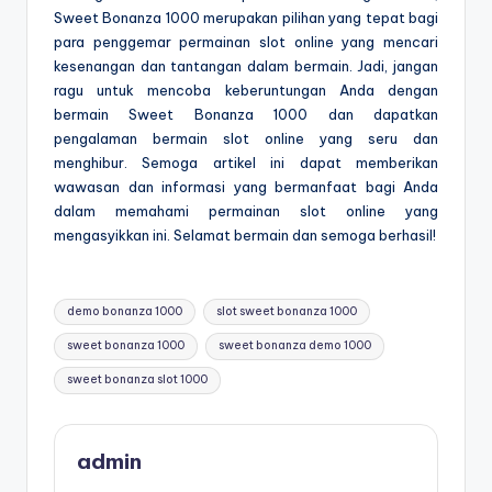
Sweet Bonanza 1000 merupakan pilihan yang tepat bagi
para penggemar permainan slot online yang mencari
kesenangan dan tantangan dalam bermain. Jadi, jangan
ragu untuk mencoba keberuntungan Anda dengan
bermain Sweet Bonanza 1000 dan dapatkan
pengalaman bermain slot online yang seru dan
menghibur. Semoga artikel ini dapat memberikan
wawasan dan informasi yang bermanfaat bagi Anda
dalam memahami permainan slot online yang
mengasyikkan ini. Selamat bermain dan semoga berhasil!
Tags:
demo bonanza 1000
slot sweet bonanza 1000
sweet bonanza 1000
sweet bonanza demo 1000
sweet bonanza slot 1000
admin