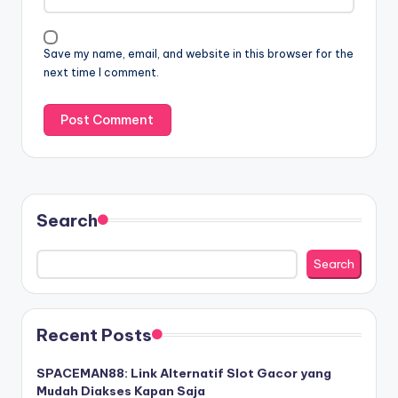
Save my name, email, and website in this browser for the
next time I comment.
Search
Search
Recent Posts
SPACEMAN88: Link Alternatif Slot Gacor yang
Mudah Diakses Kapan Saja