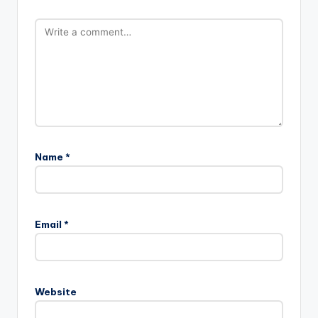
Name
*
Email
*
Website