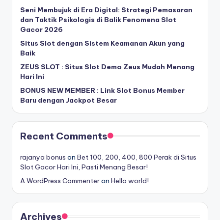
Seni Membujuk di Era Digital: Strategi Pemasaran
dan Taktik Psikologis di Balik Fenomena Slot
Gacor 2026
Situs Slot dengan Sistem Keamanan Akun yang
Baik
ZEUS SLOT : Situs Slot Demo Zeus Mudah Menang
Hari Ini
BONUS NEW MEMBER : Link Slot Bonus Member
Baru dengan Jackpot Besar
Recent Comments
rajanya bonus
on
Bet 100, 200, 400, 800 Perak di Situs
Slot Gacor Hari Ini, Pasti Menang Besar!
A WordPress Commenter
on
Hello world!
Archives