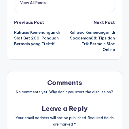
View All Posts
Post
Previous Post
Next Post
Rahasia Kemenangan di
Rahasia Kemenangan di
navigation
Slot Bet 200: Panduan
Spaceman88: Tips dan
Bermain yang Efektif
Trik Bermain Slot
Online
Comments
No comments yet. Why don’t you start the discussion?
Leave a Reply
Your email address will not be published.
Required fields
are marked
*